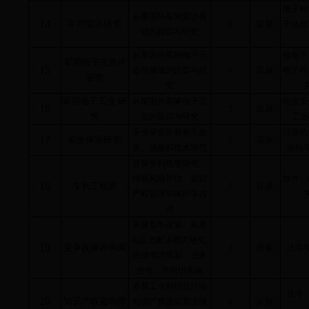
电子科
从事国外军用雷达领
14
军用雷达研究
1
应届
子信息
域的跟踪与研究
从事国外军用电子元
微电子
军用电子元器件
15
器件领域的跟踪与研
1
应届
电子科
研究
究
军用电子工业 研
从事国外军事电子工
信息安
16
1
应届
究
业的跟踪与研究
工业
安全保密开展相关政
计算机
17
安全保密研究
1
应届
策、战略和技术研究
系统
开展专利预警研究、
侵权风险评估、知识
软件、
18
专利工程师
1
应届
产权管理和保护等咨
询
开展竞争政策、标准
与反垄断法相关研究
,
19
竞争政策咨询师
1
应届
法学
完成项目策划、业务
合作，并组织实施
开展工业和信息行业
法学
20
知识产权咨询师
知识产权政策及法律
1
应届