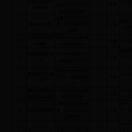
信息安全战略与
信息安
2
应届
划研究和信息安全前
1
审查研究
沿技术跟踪及研究
从事工业相关政策制
法律、
3
政策制度研究
应届
度、法律法规的研究
1
金融
与咨询
计算机及相关产
从事计算机及相关领
4
应届
1
计算机
业研究
域的跟踪与研究
管理学
两化融合政策 研
从事两化融合规划与
5
应届
1
软件、
究
政策措施研究工作
从事平台各业务系统
两化融合平台建
计算机
6
应届
的设计、管理和运
维
1
设
子等
工作
物联网公共标识
从事物联网标识领域
计算机
7
应届
1
与追溯体系建设
的跟踪与研究
子等
从事国内外信息化战
电子、
8
信息化战略 研究
应届
略、政策和规划的跟
1
件、电
踪和研究
计算机
开展软件产业相关政
关专