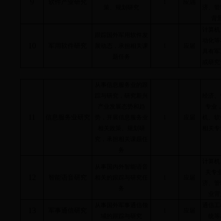
9
软件产业研究
应届
1
策、规划研究
济、管
背
计算机
跟踪国外军用软件发
动化等
10
军用软件研究
展动态，承担相关课
1
应届
具有军
题任务
或研究
从事信息服务业的跟
踪与研究，研究新兴
经济、
产业发展态势和趋
专业
11
信息服务业研究
势，开展信息服务业
1
应届
机、软
相关政策、规划研
相关专
究，承担相关课题任
务
计算机
从事国内外智能语音
关专
12
智能语音研究
相关的跟踪与研究任
1
应届
济、管
务
业背
从事国外军事通信领
通信工
13
军事通信研究
1
应届
域的跟踪与研究
统等