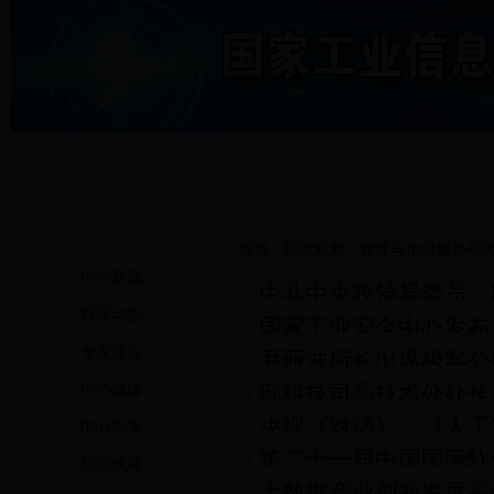
首页
研究机构
软件与信息服务研
>
>
中心要闻
中共中央政治局委员、
科研动态
国家工业安全中心发布《
十一届中国国际软件博
专家观点
尹丽波所长出席极客公
报告》
发展引领未来智能变革
部科技司高技术处处长
中心编译
央视《对话》：《人工智
中心风采
第二十一届中国国际软
顺利举办
研究成果
大数据产业创新发展高