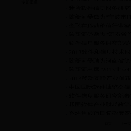
专题报道
我所软件信息服务研究
案例巡展在呼和浩特市
陈新河受邀为“宁波市
件与信息服务业年度峰
李飞在移动价值行业智
班”授课
陈新河受邀为“河南省
软件信息服务研究部受邀
技术研修班”授课
2013软件和信息技术
业论坛暨上市公司交流
陈新河受聘为河南省第
谈会在厦门召开
陈新河出席“2013北
家委员会委员
2013移动互联产业创
企业30新”颁奖活动
中国国际软件博览会信
软件信息服务研究部参
我国软件产业财税政策
理事会会议
系统集成项目复杂度评
首页
上一页